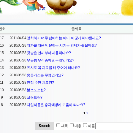
번호
글제목
17
2011/04/04
양치하기 너무 싫어하는 아이, 어떻게 해야할까요?
16
2010/05/28
치과를 처음 방문하는 시기는 언제가 좋을까요?
15
2010/05/28
칫솔은 언제부터 사용하나요?
14
2010/05/28
우유병 우식증이란 무엇인가요?
13
2010/05/28
유치도 꼭 치료를 해 주어야 하나요?
12
2010/05/28
웃음가스는 무엇인가요?
11
2010/05/28
진정 수면 치료란?
10
2010/05/28
불소도포란?
9
2010/05/28
실란트란?
8
2010/05/28
자일리톨은 충치예방에 도움이 되나요?
1
2
제목
내용
이름